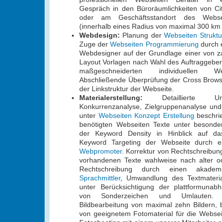
Gespräch in den Büroräumlichkeiten von Ci
oder am Geschäftsstandort des Websei
(innerhalb eines Radius von maximal 300 km
Webdesign:
Planung der
Webseiten Struktu
Zuge der
Webseiten Programmierung
durch e
Webdesigner auf der Grundlage einer von z
Layout Vorlagen nach Wahl des Auftraggeber
maßgeschneiderten individuellen W
Abschließende Überprüfung der Cross Browse
der Linkstruktur der Webseite.
Materialerstellung:
Detaillierte Unter
Konkurrenzanalyse, Zielgruppenanalyse und
unter
Webseiten Konzept Erstellung
beschrie
benötigten Webseiten Texte unter besonder
der Keyword Density in Hinblick auf das
Keyword Targeting der Webseite durch ei
Webpromoter
. Korrektur von Rechtschreibu
vorhandenen Texte wahlweise nach alter o
Rechtschreibung durch einen akademi
Sprachmittler
, Umwandlung des Textmateri
unter Berücksichtigung der plattformunabh
von Sonderzeichen und Umlauten. In
Bildbearbeitung von maximal zehn Bildern, b
von geeignetem Fotomaterial für die Webse