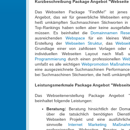
Kurzbeschreibung Package Angebot "Webseite
Das Webseiten Package "FindMe!" ist jenes W
Angebot, das wir für gewerbliche Webseiten empf
heiß umkämpften Suchmaschinen Stichworten in
Top-Rankings haben sollen aber keine ausgefall
müssen. Es beinhaltet die
Domainnamen Reser
ausreichenden
Webspace
für ein kleines Webs
Erstellung der
Webseiten Struktur
, das
Websei
Grundlage einer von zahllosen Vorlagen oder d
individuellen Webseiten Layout nach Maß
Programmierung
durch einen professionellen
Web
umfaßt es alle wichtigen
Webpromotion Maßnahm
eine ausgezeichnete Suchmaschinen Performance 
bei Suchmaschinen Stichworten, die heiß umkämpft
Leistungsmerkmale Package Angebot "Webseit
Das Webseitenerstellung Package Angebot "
beinhaltet folgende Leistungen:
Beratung:
Beratung hinsichtlich der Dom
über die tatsächlich benötigten Dienst
Webseiten Projekt und eine ausführlich
sinnvolle
Internet Marketing Maßnah
professionellen Webseiten Berater in 