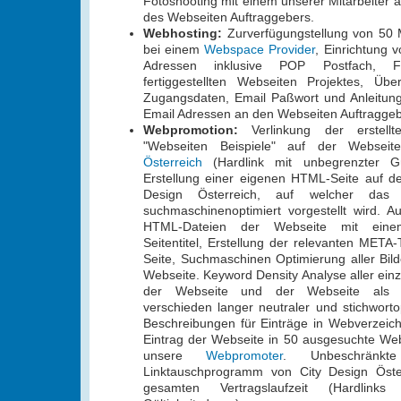
Fotoshooting mit einem unserer Mitarbeiter 
des Webseiten Auftraggebers.
Webhosting:
Zurverfügungstellung von 50
bei einem
Webspace Provider
, Einrichtung 
Adressen inklusive POP Postfach, 
fertiggestellten Webseiten Projektes, Übe
Zugangsdaten, Email Paßwort und Anleitung
Email Adressen an den Webseiten Auftraggeb
Webpromotion:
Verlinkung der erstellt
"Webseiten Beispiele" auf der Webse
Österreich
(Hardlink mit unbegrenzter Gül
Erstellung einer eigenen HTML-Seite auf d
Design Österreich, auf welcher das 
suchmaschinenoptimiert vorgestellt wird. Au
HTML-Dateien der Webseite mit einem
Seitentitel, Erstellung der relevanten META
Seite, Suchmaschinen Optimierung aller Bild
Webseite. Keyword Density Analyse aller ei
der Webseite und der Webseite als G
verschieden langer neutraler und stichworto
Beschreibungen für Einträge in Webverzeic
Eintrag der Webseite in 50 ausgesuchte We
unsere
Webpromoter
. Unbeschränk
Linktauschprogramm von City Design Öste
gesamten Vertragslaufzeit (Hardlinks