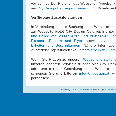
verrechnet. Der Preis für das Webseiten Angebot 
am
City Design Partnerprogramm
um 30% reduziert
Verfügbare Zusatzleistungen
In Verbindung mit der Buchung einer Webseitener
zur Webseite bietet City Design Österreich unt
und Druck von Visitenkarten und Briefpapier
,
En
Plakaten, Foldern und Flyern
sowie
Layout 
Etiketten und Beschriftungen
. Nähere Informatio
Zusatzleistungen finden Sie unter
Werbemittel Gest
Wenn Sie Fragen zu unseren
Webseitenerstellun
unseren anderen Serviceleistungen von City Desi
oder uns mit der Gestaltung einer Webseite b
schreiben Sie uns bitte an
info@citydesign.at
, w
persönlich!
Webdesign:
Alexander Ehrlich
nach einer Vorlage von
Free CS