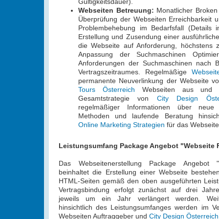
Gültigkeitsdauer).
Webseiten Betreuung:
Monatlicher Broken 
Überprüfung der Webseiten Erreichbarkeit 
Problembehebung im Bedarfsfall (Details i
Erstellung und Zusendung einer ausführlichen 
die Webseite auf Anforderung, höchstens 
Anpassung der Suchmaschinen Optimie
Anforderungen der Suchmaschinen nach Be
Vertragszeitraumes. Regelmäßige
Webseit
permanente Neuverlinkung der Webseite v
Tours Österreich
Webseiten aus und E
Gesamtstrategie von
City Design Öste
regelmäßiger Informationen über neue 
Methoden und laufende Beratung hinsicht
Online Marketing Strategien
für das Webseite
Leistungsumfang Package Angebot "Webseite 
Das Webseitenerstellung Package Angebot "
beinhaltet die Erstellung einer Webseite besteh
HTML-Seiten gemäß den oben ausgeführten Leis
Vertragsbindung erfolgt zunächst auf drei Ja
jeweils um ein Jahr verlängert werden. Wei
hinsichtlich des Leistungsumfanges werden im V
Webseiten Auftraggeber und
City Design Österreich